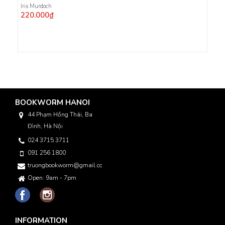
Iris Murdoch
220.000₫
BOOKWORM HANOI
44 Phạm Hồng Thái, Ba
Đình, Hà Nội
024 3715 3711
091 256 1800
truongbookworm@gmail.com
Open: 9am - 7pm
INFORMATION