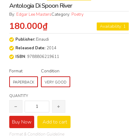
Antologia Di Spoon River
By:
Edgar Lee Masters
Category:
Poetry
180.000₫
Availability: 1
Publisher:
Einaudi
Released Date:
2014
ISBN
: 9788806219611
Format
Condition
PAPERBACK
VERY GOOD
QUANTITY
Buy Now
Add to cart
Format & Condition Guideline