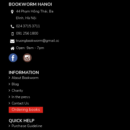
BOOKWORM HANOI
44 Phạm Hồng Thái, Ba
Đình, Hà Nội
024 3715 3711
091 256 1800
truongbookworm@gmail.com
Open: 9am - 7pm
INFORMATION
About Bookworm
Blog
Charity
In the press
Contact Us
Ordering books
QUICK HELP
Purchase Guideline