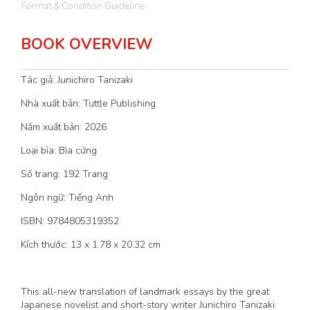
Format & Condition Guideline
BOOK OVERVIEW
Tác giả: Junichiro Tanizaki
Nhà xuất bản: Tuttle Publishing
Năm xuất bản: 2026
Loại bìa: Bìa cứng
Số trang: 192 Trang
Ngôn ngữ: Tiếng Anh
ISBN: 9784805319352
Kích thước: 13 x 1.78 x 20.32 cm
This all-new translation of landmark essays by the great
Japanese novelist and short-story writer Junichiro Tanizaki