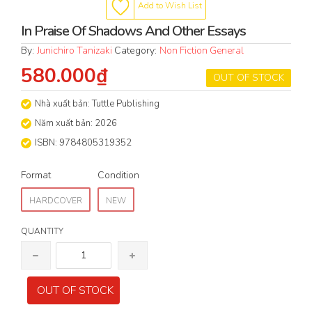
Add to Wish List
In Praise Of Shadows And Other Essays
By:
Junichiro Tanizaki
Category:
Non Fiction General
580.000₫
OUT OF STOCK
Nhà xuất bản: Tuttle Publishing
Năm xuất bản: 2026
ISBN: 9784805319352
Format
Condition
HARDCOVER
NEW
QUANTITY
OUT OF STOCK