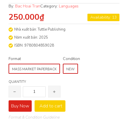
By:
Bac Hoai Tran
Category:
Languages
250.000₫
Availability: 13
Nhà xuất bản: Tuttle Publishing
Năm xuất bản: 2025
ISBN: 9780804859028
Format
Condition
MASS MARKET PAPERBACK
NEW
QUANTITY
Buy Now
Add to cart
Format & Condition Guideline