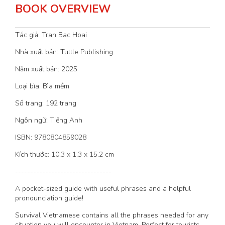
BOOK OVERVIEW
Tác giả: Tran Bac Hoai
Nhà xuất bản: Tuttle Publishing
Năm xuất bản: 2025
Loại bìa: Bìa mềm
Số trang: 192 trang
Ngôn ngữ: Tiếng Anh
ISBN: 9780804859028
Kích thước: 10.3 x 1.3 x 15.2 cm
--------------------------------
A pocket-sized guide with useful phrases and a helpful
pronounciation guide!
Survival Vietnamese contains all the phrases needed for any
situation you will encounter in Vietnam. Perfect for tourists,