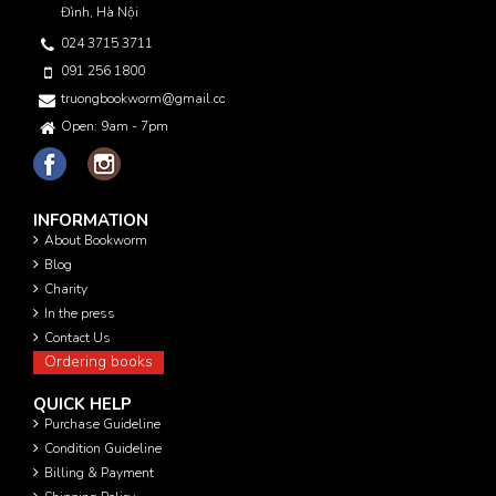
Đình, Hà Nội
024 3715 3711
091 256 1800
truongbookworm@gmail.com
Open: 9am - 7pm
INFORMATION
About Bookworm
Blog
Charity
In the press
Contact Us
Ordering books
QUICK HELP
Purchase Guideline
Condition Guideline
Billing & Payment