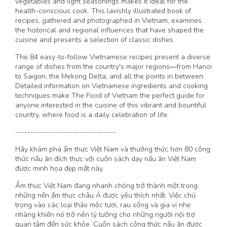
vegetables and light seasonings makes it ideal for the
health-conscious cook. This lavishly illustrated book of
recipes, gathered and photographed in Vietnam, examines
the historical and regional influences that have shaped the
cuisine and presents a selection of classic dishes.
The 84 easy-to-follow Vietnamese recipes present a diverse
range of dishes from the country's major regions―from Hanoi
to Saigon, the Mekong Delta, and all the points in between.
Detailed information on Vietnamese ingredients and cooking
techniques make The Food of Vietnam the perfect guide for
anyone interested in the cuisine of this vibrant and bountiful
country, where food is a daily celebration of life.
---------------------------------
Hãy khám phá ẩm thực Việt Nam và thưởng thức hơn 80 công
thức nấu ăn đích thực với cuốn sách dạy nấu ăn Việt Nam
được minh họa đẹp mắt này.
Ẩm thực Việt Nam đang nhanh chóng trở thành một trong
những nền ẩm thực châu Á được yêu thích nhất. Việc chú
trọng vào các loại thảo mộc tươi, rau sống và gia vị nhẹ
nhàng khiến nó trở nên lý tưởng cho những người nội trợ
quan tâm đến sức khỏe. Cuốn sách công thức nấu ăn được