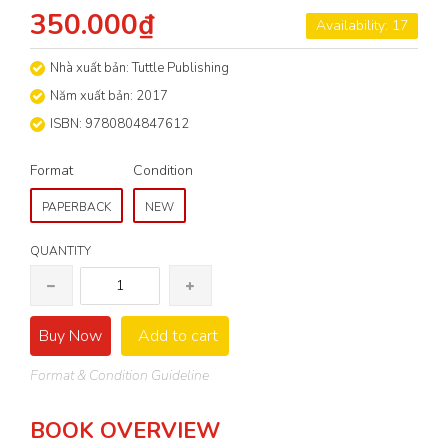
350.000₫
Availability: 17
Nhà xuất bản: Tuttle Publishing
Năm xuất bản: 2017
ISBN: 9780804847612
Format
Condition
PAPERBACK
NEW
QUANTITY
Buy Now
Add to cart
Format & Condition Guideline
BOOK OVERVIEW