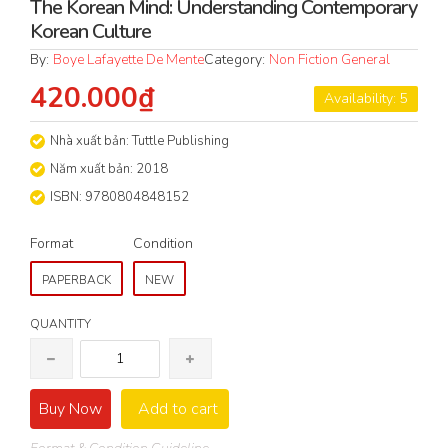
The Korean Mind: Understanding Contemporary
Korean Culture
By:
Boye Lafayette De Mente
Category:
Non Fiction General
420.000₫
Availability: 5
Nhà xuất bản: Tuttle Publishing
Năm xuất bản: 2018
ISBN: 9780804848152
Format
Condition
PAPERBACK
NEW
QUANTITY
Buy Now
Add to cart