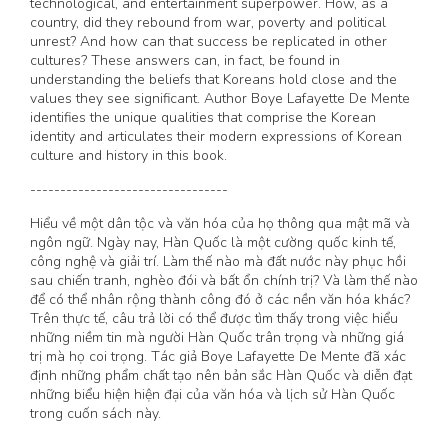
technological, and entertainment superpower. How, as a
country, did they rebound from war, poverty and political
unrest? And how can that success be replicated in other
cultures? These answers can, in fact, be found in
understanding the beliefs that Koreans hold close and the
values they see significant. Author Boye Lafayette De Mente
identifies the unique qualities that comprise the Korean
identity and articulates their modern expressions of Korean
culture and history in this book.
---------------------------------
Hiểu về một dân tộc và văn hóa của họ thông qua mật mã và
ngôn ngữ. Ngày nay, Hàn Quốc là một cường quốc kinh tế,
công nghệ và giải trí. Làm thế nào mà đất nước này phục hồi
sau chiến tranh, nghèo đói và bất ổn chính trị? Và làm thế nào
để có thể nhân rộng thành công đó ở các nền văn hóa khác?
Trên thực tế, câu trả lời có thể được tìm thấy trong việc hiểu
những niềm tin mà người Hàn Quốc trân trọng và những giá
trị mà họ coi trọng. Tác giả Boye Lafayette De Mente đã xác
định những phẩm chất tạo nên bản sắc Hàn Quốc và diễn đạt
những biểu hiện hiện đại của văn hóa và lịch sử Hàn Quốc
trong cuốn sách này.