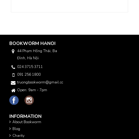
BOOKWORM HANOI
44 Phạm Hồng Thái, Ba
Đình, Hà Nội
024 3715 3711
091 256 1800
truongbookworm@gmail.com
Open: 9am - 7pm
INFORMATION
About Bookworm
Blog
Charity