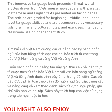
This innovative language book presents 45 real-world
articles drawn from Vietnamese newspapers with parallel
Vietnamese and English texts presented on facing pages.
The articles are graded for beginning-, middle- and upper-
level language abilities and are accompanied by vocabulary
lists, grammar and cultural notes, and exercises. Intended for
classroom use or independent study.
---------------------------------
Tìm hiểu về Việt Nam đương đại và nâng cao kỹ năng ngôn
ngữ của bạn bằng cách đọc các bài báo trích từ các trang
báo Việt Nam bằng cả tiếng Việt và tiếng Anh!
Cuốn sách ngôn ngữ sáng tạo này giới thiệu 45 bài báo thực
tế được trích từ các báo Việt Nam với văn bản song ngữ tiếng
Việt và tiếng Anh được trình bày ở hai trang đối diện. Các bài
báo được phân loại theo trình độ ngôn ngữ (sơ cấp, trung cấp
và nâng cao) và kèm theo danh sách từ vựng, ngữ pháp, ghi
chú văn hóa và bài tập. Sách này thích hợp cho việc sử dụng
trong lớp học hoặc tự học.
YOU MIGHT ALSO ENJOY