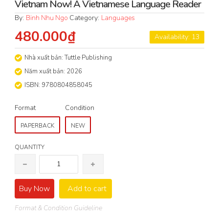
Vietnam Now! A Vietnamese Language Reader
By:
Binh Nhu Ngo
Category:
Languages
480.000₫
Availability: 13
Nhà xuất bản: Tuttle Publishing
Năm xuất bản: 2026
ISBN: 9780804858045
Format
Condition
PAPERBACK
NEW
QUANTITY
Buy Now
Add to cart
Format & Condition Guideline