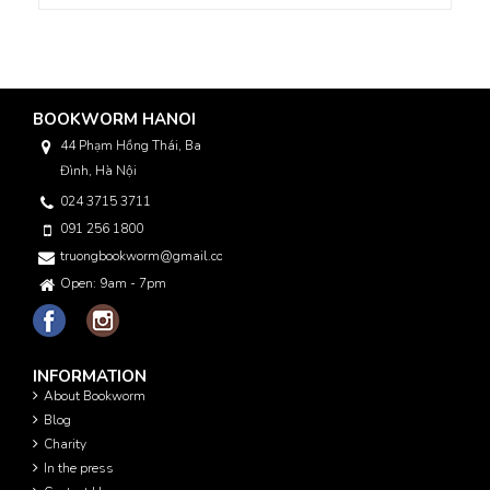
BOOKWORM HANOI
44 Phạm Hồng Thái, Ba
Đình, Hà Nội
024 3715 3711
091 256 1800
truongbookworm@gmail.com
Open: 9am - 7pm
INFORMATION
About Bookworm
Blog
Charity
In the press