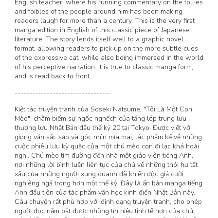
English teacher, where his running commentary on the follies
and foibles of the people around him has been making
readers laugh for more than a century. This is the very first
manga edition in English of this classic piece of Japanese
literature. The story lends itself well to a graphic novel
format, allowing readers to pick up on the more subtle cues
of the expressive cat, while also being immersed in the world
of his perceptive narration. It is true to classic manga form,
and is read back to front.
---------------------------------
Kiệt tác truyện tranh của Soseki Natsume, "Tôi Là Một Con
Mèo", châm biếm sự ngốc nghếch của tầng lớp trung lưu
thượng lưu Nhật Bản đầu thế kỷ 20 tại Tokyo. Được viết với
giọng văn sắc sảo và góc nhìn mỉa mai, tác phẩm kể về những
cuộc phiêu lưu kỳ quặc của một chú mèo con đi lạc khá hoài
nghi. Chú mèo tìm đường đến nhà một giáo viên tiếng Anh,
nơi những lời bình luận liên tục của chú về những thói hư tật
xấu của những người xung quanh đã khiến độc giả cười
nghiêng ngả trong hơn một thế kỷ. Đây là ấn bản manga tiếng
Anh đầu tiên của tác phẩm văn học kinh điển Nhật Bản này.
Câu chuyện rất phù hợp với định dạng truyện tranh, cho phép
người đọc nắm bắt được những tín hiệu tinh tế hơn của chú