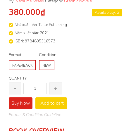
By:
Natsume Soseki
Category:
Graphic Novels
380.000₫
Availability: 2
Nhà xuất bản: Tuttle Publishing
Năm xuất bản: 2021
ISBN: 9784805316573
Format
Condition
PAPERBACK
NEW
QUANTITY
Buy Now
Add to cart
Format & Condition Guideline