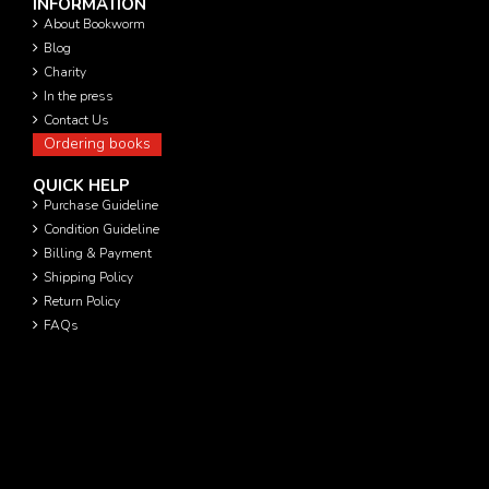
INFORMATION
About Bookworm
Blog
Charity
In the press
Contact Us
Ordering books
QUICK HELP
Purchase Guideline
Condition Guideline
Billing & Payment
Shipping Policy
Return Policy
FAQs