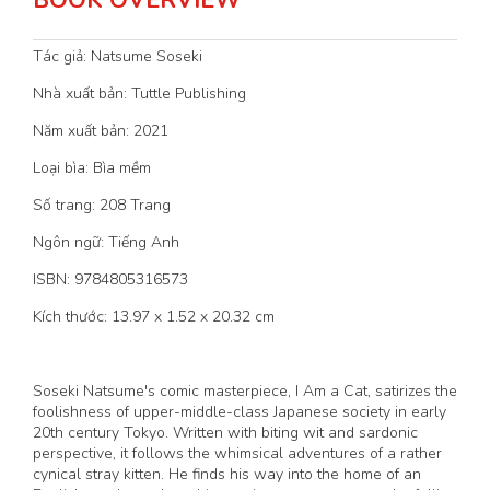
BOOK OVERVIEW
Tác giả: Natsume Soseki
Nhà xuất bản: Tuttle Publishing
Năm xuất bản: 2021
Loại bìa: Bìa mềm
Số trang: 208 Trang
Ngôn ngữ: Tiếng Anh
ISBN: 9784805316573
Kích thước: 13.97 x 1.52 x 20.32 cm
Soseki Natsume's comic masterpiece, I Am a Cat, satirizes the
foolishness of upper-middle-class Japanese society in early
20th century Tokyo. Written with biting wit and sardonic
perspective, it follows the whimsical adventures of a rather
cynical stray kitten. He finds his way into the home of an