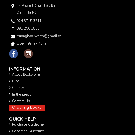
44 Phạm Hồng Thái, Ba
Đình, Hà Nội
024 3715 3711
091 256 1800
truongbookworm@gmail.com
Open: 9am - 7pm
INFORMATION
About Bookworm
Blog
Charity
In the press
Contact Us
Ordering books
QUICK HELP
Purchase Guideline
Condition Guideline