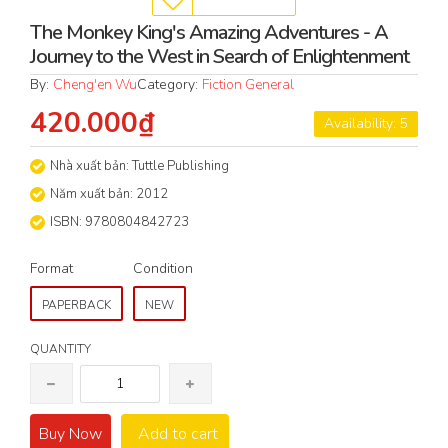
The Monkey King's Amazing Adventures - A
Journey to the West in Search of Enlightenment
By:
Cheng'en Wu
Category:
Fiction General
420.000₫
Availability: 5
Nhà xuất bản: Tuttle Publishing
Năm xuất bản: 2012
ISBN: 9780804842723
Format
Condition
PAPERBACK
NEW
QUANTITY
Buy Now
Add to cart